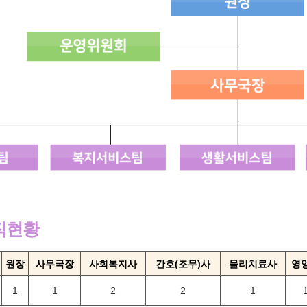
직현황
원장
사무국장
사회복지사
간호(조무)사
물리치료사
영
1
1
2
2
1