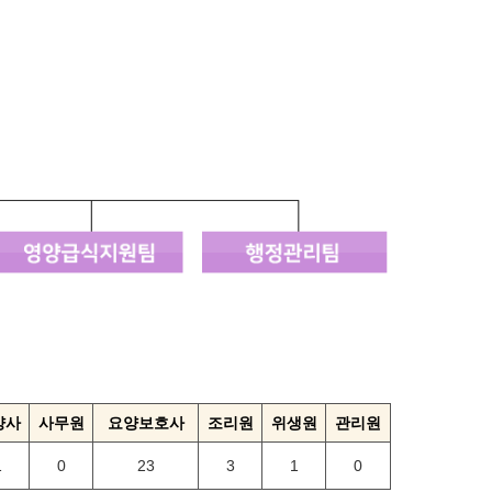
양사
사무원
요양보호사
조리원
위생원
관리원
1
0
23
3
1
0