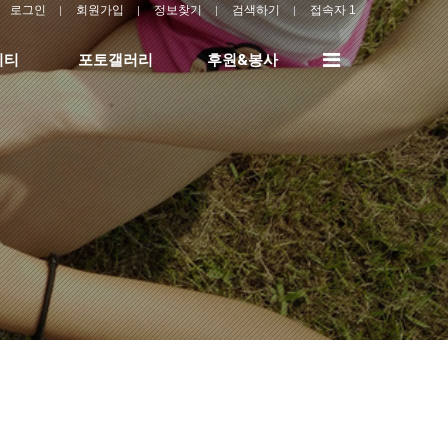
로그인
회원가입
정보찾기
검색하기
접속자 1
전
니티
포토갤러리
후원&봉사
체
메
뉴