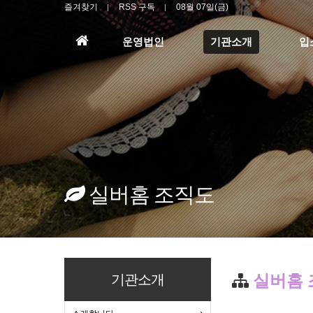
즐겨찾기
RSS 구독
08월 07일(금)
홈
운영법인
기관소개
입
으
로
실버홈 조직도
기관소개
실버홈 